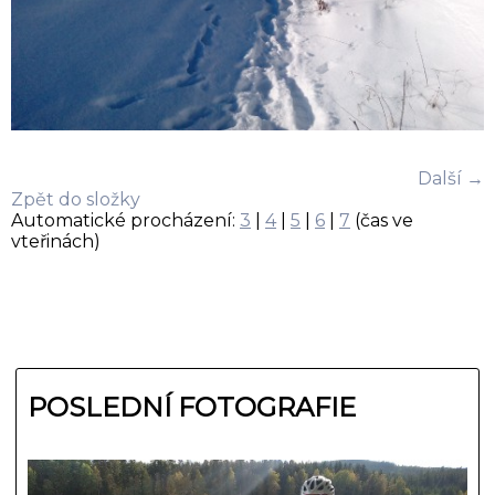
Další →
Zpět do složky
Automatické procházení:
3
|
4
|
5
|
6
|
7
(čas ve
vteřinách)
POSLEDNÍ FOTOGRAFIE