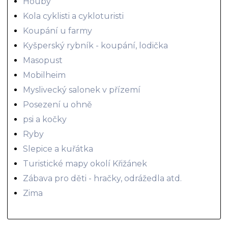
Houby
Kola cyklisti a cykloturisti
Koupání u farmy
Kyšperský rybník - koupání, lodička
Masopust
Mobilheim
Myslivecký salonek v přízemí
Posezení u ohně
psi a kočky
Ryby
Slepice a kuřátka
Turistické mapy okolí Křižánek
Zábava pro děti - hračky, odrážedla atd.
Zima