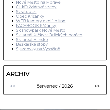
Nové Město na Moravě
CHKO Žďárské vrchy
Svratouch
Obec Křižánky
WEB kamery okolí in line
FACEBOOK Křižánky
Skisnowpark Nové Město
Ski areál Říčky v Orlických horách
Ski areál Hlinsko
Běžkařské stopy
Sjezdovky na Vysočině
ARCHIV
<<
červenec / 2026
>>