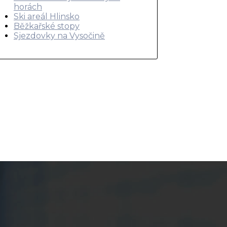
horách
Ski areál Hlinsko
Běžkařské stopy
Sjezdovky na Vysočině