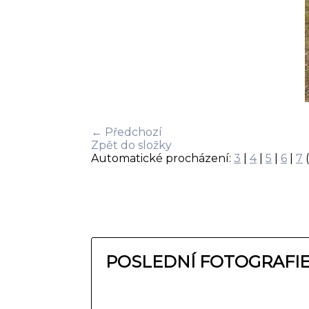
← Předchozí
Zpět do složky
Automatické procházení:
3
|
4
|
5
|
6
|
7
(
POSLEDNÍ FOTOGRAFI