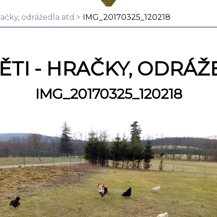
račky, odrážedla atd.
IMG_20170325_120218
TI - HRAČKY, ODRÁŽ
IMG_20170325_120218