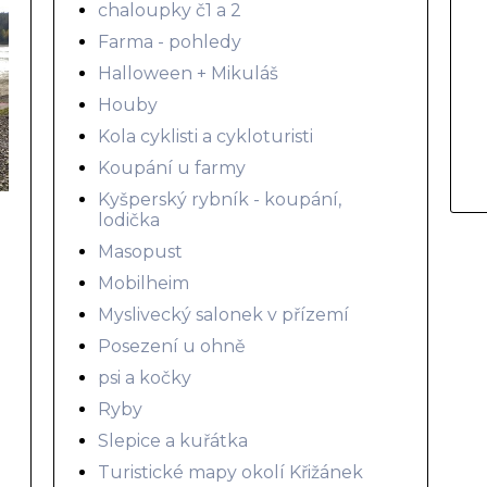
chaloupky č1 a 2
Farma - pohledy
Halloween + Mikuláš
Houby
Kola cyklisti a cykloturisti
Koupání u farmy
Kyšperský rybník - koupání,
lodička
Masopust
Mobilheim
Myslivecký salonek v přízemí
Posezení u ohně
psi a kočky
Ryby
Slepice a kuřátka
Turistické mapy okolí Křižánek