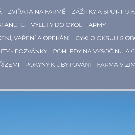
Á
ZVÍŘATA NA FARMĚ
ZÁŽITKY A SPORT U 
STANETE
VÝLETY DO OKOLÍ FARMY
ČENÍ, VAŘENÍ A OPÉKÁNÍ
CYKLO OKRUH S OB
ITY - POZVÁNKY
POHLEDY NA VYSOČINU A 
ŘÍZEMÍ
POKYNY K UBYTOVÁNÍ
FARMA V ZI