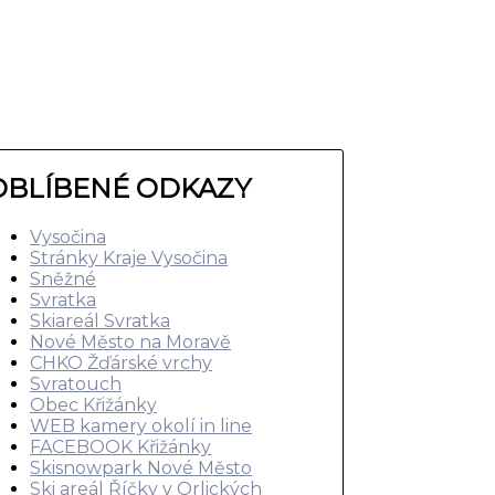
OBLÍBENÉ ODKAZY
Vysočina
Stránky Kraje Vysočina
Sněžné
Svratka
Skiareál Svratka
Nové Město na Moravě
CHKO Žďárské vrchy
Svratouch
Obec Křižánky
WEB kamery okolí in line
FACEBOOK Křižánky
Skisnowpark Nové Město
Ski areál Říčky v Orlických