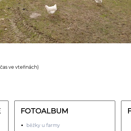
čas ve vteřinách)
E
FOTOALBUM
běžky u farmy