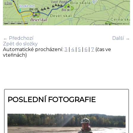
← Předchozí
Další →
Zpět do složky
Automatické procházení:
3
|
4
|
5
|
6
|
7
(čas ve
vteřinách)
POSLEDNÍ FOTOGRAFIE