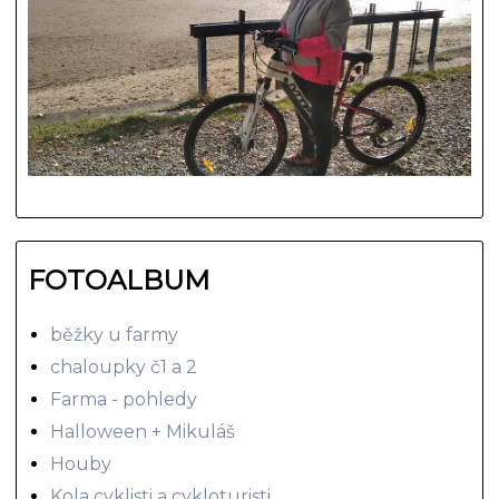
FOTOALBUM
běžky u farmy
chaloupky č1 a 2
Farma - pohledy
Halloween + Mikuláš
Houby
Kola cyklisti a cykloturisti