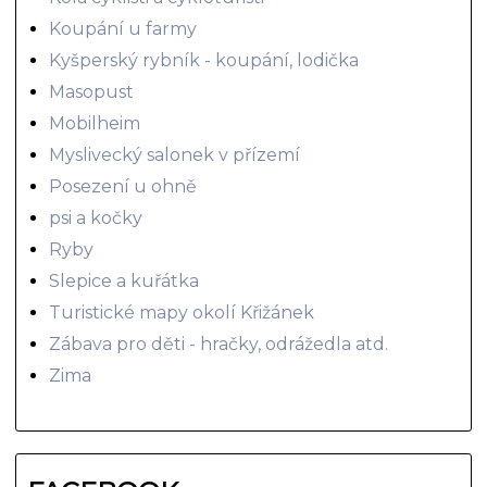
Koupání u farmy
Kyšperský rybník - koupání, lodička
Masopust
Mobilheim
Myslivecký salonek v přízemí
Posezení u ohně
psi a kočky
Ryby
Slepice a kuřátka
Turistické mapy okolí Křižánek
Zábava pro děti - hračky, odrážedla atd.
Zima