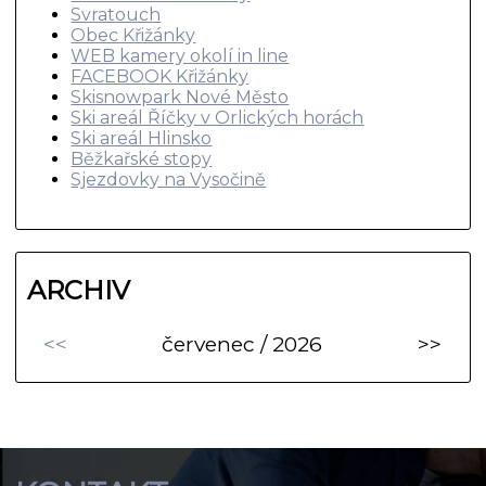
Svratouch
Obec Křižánky
WEB kamery okolí in line
FACEBOOK Křižánky
Skisnowpark Nové Město
Ski areál Říčky v Orlických horách
Ski areál Hlinsko
Běžkařské stopy
Sjezdovky na Vysočině
ARCHIV
<<
červenec / 2026
>>