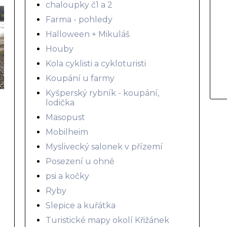
chaloupky č1 a 2
Farma - pohledy
Halloween + Mikuláš
Houby
Kola cyklisti a cykloturisti
Koupání u farmy
Kyšperský rybník - koupání,
lodička
Masopust
Mobilheim
Myslivecký salonek v přízemí
Posezení u ohně
psi a kočky
Ryby
Slepice a kuřátka
Turistické mapy okolí Křižánek