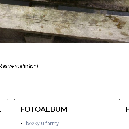
čas ve vteřinách)
E
FOTOALBUM
běžky u farmy