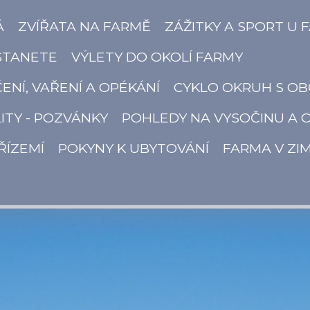
Á
ZVÍŘATA NA FARMĚ
ZÁŽITKY A SPORT U 
STANETE
VÝLETY DO OKOLÍ FARMY
ČENÍ, VAŘENÍ A OPÉKÁNÍ
CYKLO OKRUH S OB
ITY - POZVÁNKY
POHLEDY NA VYSOČINU A 
ŘÍZEMÍ
POKYNY K UBYTOVÁNÍ
FARMA V ZI