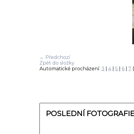
← Předchozí
Zpět do složky
Automatické procházení:
3
|
4
|
5
|
6
|
7
(
POSLEDNÍ FOTOGRAFI