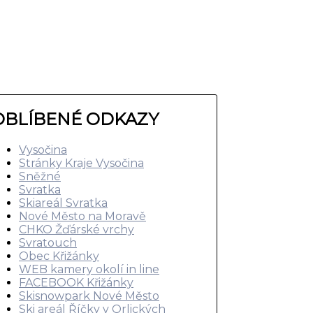
OBLÍBENÉ ODKAZY
Vysočina
Stránky Kraje Vysočina
Sněžné
Svratka
Skiareál Svratka
Nové Město na Moravě
CHKO Žďárské vrchy
Svratouch
Obec Křižánky
WEB kamery okolí in line
FACEBOOK Křižánky
Skisnowpark Nové Město
Ski areál Říčky v Orlických