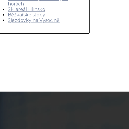
horách
Ski areál Hlinsko
Běžkařské stopy
Sjezdovky na Vysočině