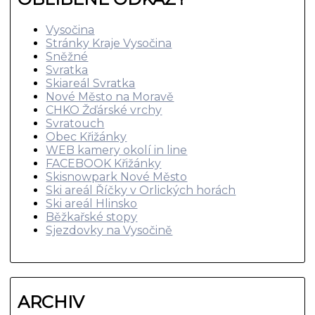
Vysočina
Stránky Kraje Vysočina
Sněžné
Svratka
Skiareál Svratka
Nové Město na Moravě
CHKO Žďárské vrchy
Svratouch
Obec Křižánky
WEB kamery okolí in line
FACEBOOK Křižánky
Skisnowpark Nové Město
Ski areál Říčky v Orlických horách
Ski areál Hlinsko
Běžkařské stopy
Sjezdovky na Vysočině
ARCHIV