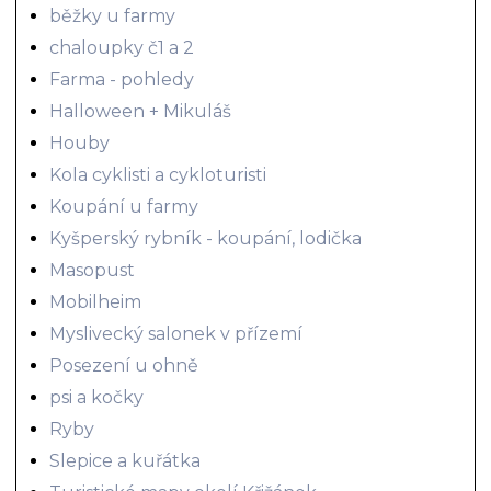
běžky u farmy
chaloupky č1 a 2
Farma - pohledy
Halloween + Mikuláš
Houby
Kola cyklisti a cykloturisti
Koupání u farmy
Kyšperský rybník - koupání, lodička
Masopust
Mobilheim
Myslivecký salonek v přízemí
Posezení u ohně
psi a kočky
Ryby
Slepice a kuřátka