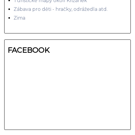
Turistické mapy okolí Křižánek
Zábava pro děti - hračky, odrážedla atd.
Zima
FACEBOOK