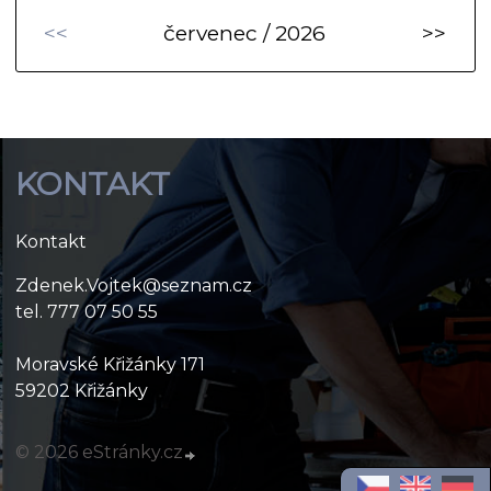
<<
červenec / 2026
>>
KONTAKT
Kontakt
Zdenek.Vojtek@seznam.cz
tel. 777 07 50 55
Moravské Křižánky 171
59202 Křižánky
© 2026 eStránky.cz