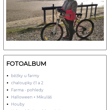
FOTOALBUM
běžky u farmy
chaloupky č1 a 2
Farma - pohledy
Halloween + Mikuláš
Houby