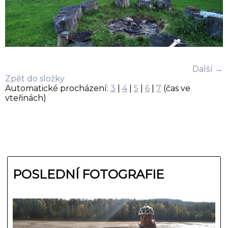
Další →
Zpět do složky
Automatické procházení:
3
|
4
|
5
|
6
|
7
(čas ve
vteřinách)
POSLEDNÍ FOTOGRAFIE