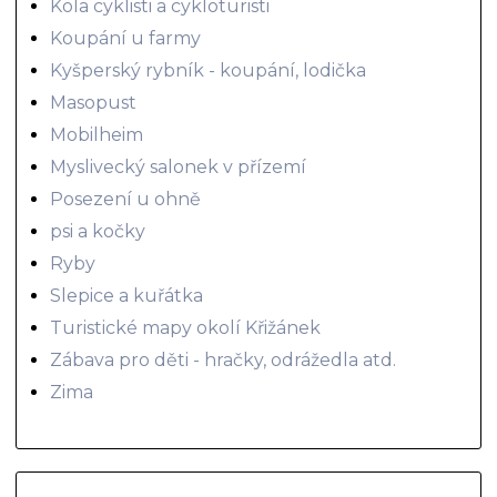
Kola cyklisti a cykloturisti
Koupání u farmy
Kyšperský rybník - koupání, lodička
Masopust
Mobilheim
Myslivecký salonek v přízemí
Posezení u ohně
psi a kočky
Ryby
Slepice a kuřátka
Turistické mapy okolí Křižánek
Zábava pro děti - hračky, odrážedla atd.
Zima