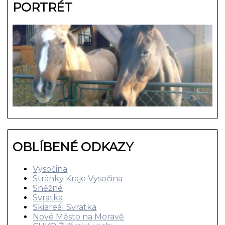
PORTRÉT
OBLÍBENÉ ODKAZY
Vysočina
Stránky Kraje Vysočina
Sněžné
Svratka
Skiareál Svratka
Nové Město na Moravě