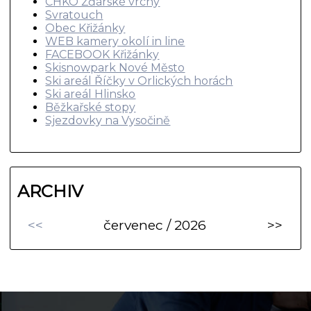
CHKO Žďárské vrchy
Svratouch
Obec Křižánky
WEB kamery okolí in line
FACEBOOK Křižánky
Skisnowpark Nové Město
Ski areál Říčky v Orlických horách
Ski areál Hlinsko
Běžkařské stopy
Sjezdovky na Vysočině
ARCHIV
<<
červenec / 2026
>>