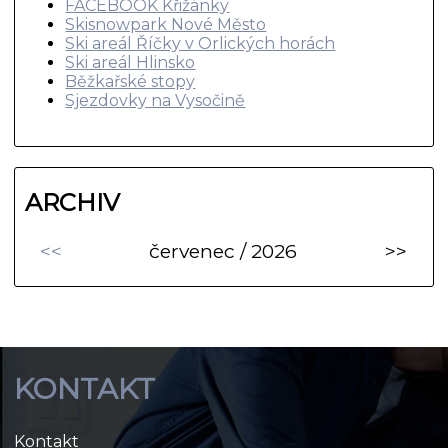
FACEBOOK Křižánky
Skisnowpark Nové Město
Ski areál Říčky v Orlických horách
Ski areál Hlinsko
Běžkařské stopy
Sjezdovky na Vysočině
ARCHIV
<<
červenec / 2026
>>
KONTAKT
Kontakt