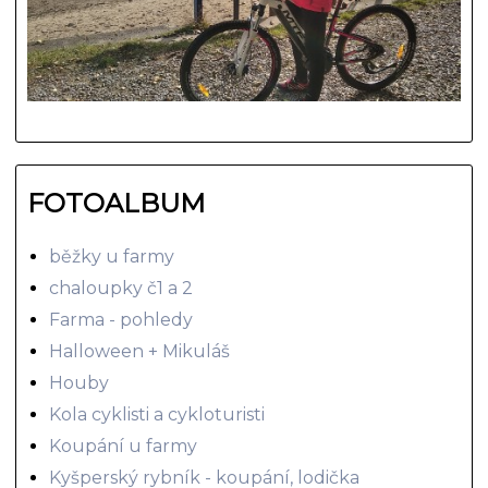
FOTOALBUM
běžky u farmy
chaloupky č1 a 2
Farma - pohledy
Halloween + Mikuláš
Houby
Kola cyklisti a cykloturisti
Koupání u farmy
Kyšperský rybník - koupání, lodička