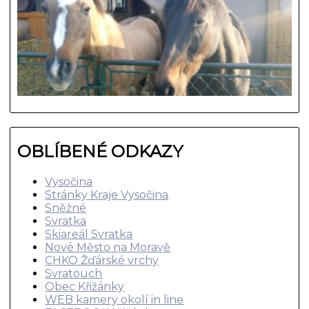
OBLÍBENÉ ODKAZY
Vysočina
Stránky Kraje Vysočina
Sněžné
Svratka
Skiareál Svratka
Nové Město na Moravě
CHKO Žďárské vrchy
Svratouch
Obec Křižánky
WEB kamery okolí in line