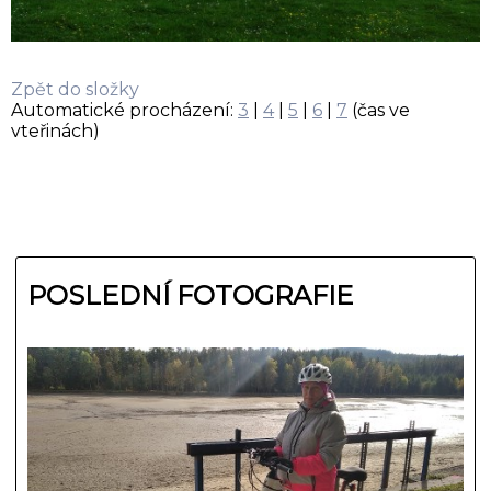
Zpět do složky
Automatické procházení:
3
|
4
|
5
|
6
|
7
(čas ve
vteřinách)
POSLEDNÍ FOTOGRAFIE