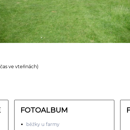
čas ve vteřinách)
E
FOTOALBUM
běžky u farmy