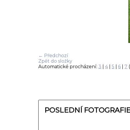
← Předchozí
Zpět do složky
Automatické procházení:
3
|
4
|
5
|
6
|
7
(
POSLEDNÍ FOTOGRAFI