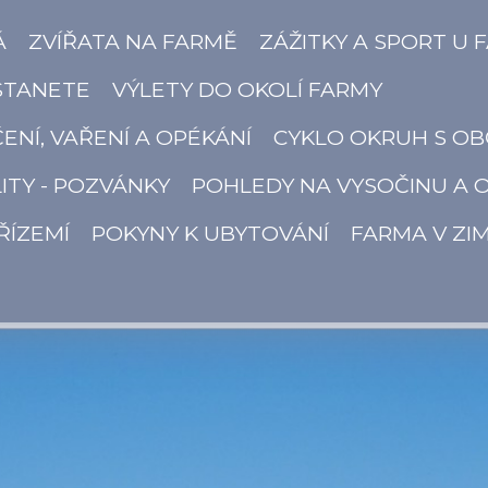
Á
ZVÍŘATA NA FARMĚ
ZÁŽITKY A SPORT U 
STANETE
VÝLETY DO OKOLÍ FARMY
ČENÍ, VAŘENÍ A OPÉKÁNÍ
CYKLO OKRUH S OB
ITY - POZVÁNKY
POHLEDY NA VYSOČINU A 
ŘÍZEMÍ
POKYNY K UBYTOVÁNÍ
FARMA V ZI