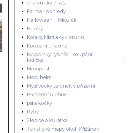
chaloupky č1 a 2
Farma - pohledy
Halloween + Mikuláš
Houby
Kola cyklisti a cykloturisti
Koupání u farmy
Kyšperský rybník - koupání,
lodička
Masopust
Mobilheim
Myslivecký salonek v přízemí
Posezení u ohně
psi a kočky
Ryby
Slepice a kuřátka
Turistické mapy okolí Křižánek