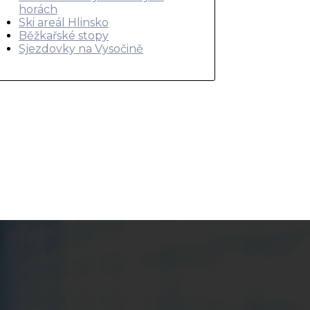
horách
Ski areál Hlinsko
Běžkařské stopy
Sjezdovky na Vysočině