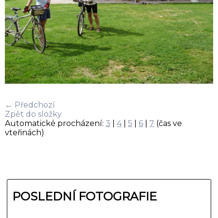
← Předchozí
Zpět do složky
Automatické procházení:
3
|
4
|
5
|
6
|
7
(čas ve
vteřinách)
POSLEDNÍ FOTOGRAFIE