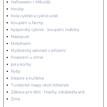
Halloween + Mikuláš
Houby
Kola cyklisti a cykloturisti
Koupání u farmy
Kyšperský rybník - koupání, lodička
Masopust
Mobilheim
Myslivecký salonek v přízemí
Posezení u ohně
psi a kočky
Ryby
Slepice a kuřátka
Turistické mapy okolí Křižánek
Zábava pro děti - hračky, odrážedla atd.
Zima