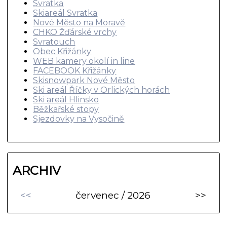
Svratka
Skiareál Svratka
Nové Město na Moravě
CHKO Žďárské vrchy
Svratouch
Obec Křižánky
WEB kamery okolí in line
FACEBOOK Křižánky
Skisnowpark Nové Město
Ski areál Říčky v Orlických horách
Ski areál Hlinsko
Běžkařské stopy
Sjezdovky na Vysočině
ARCHIV
<<
červenec / 2026
>>