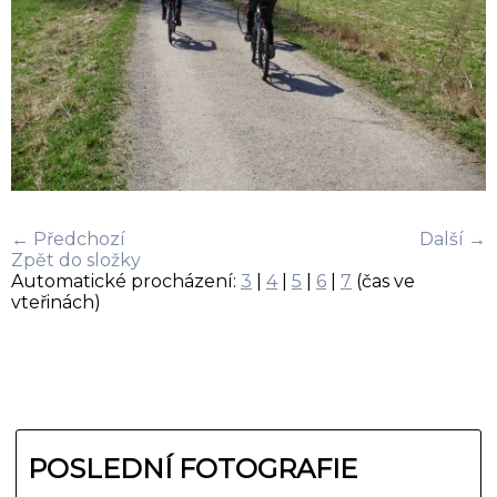
← Předchozí
Další →
Zpět do složky
Automatické procházení:
3
|
4
|
5
|
6
|
7
(čas ve
vteřinách)
POSLEDNÍ FOTOGRAFIE