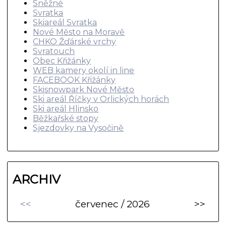
Sněžné
Svratka
Skiareál Svratka
Nové Město na Moravě
CHKO Žďárské vrchy
Svratouch
Obec Křižánky
WEB kamery okolí in line
FACEBOOK Křižánky
Skisnowpark Nové Město
Ski areál Říčky v Orlických horách
Ski areál Hlinsko
Běžkařské stopy
Sjezdovky na Vysočině
ARCHIV
<<
červenec / 2026
>>