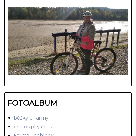
FOTOALBUM
běžky u farmy
chaloupky č1 a 2
Farma - pohledy