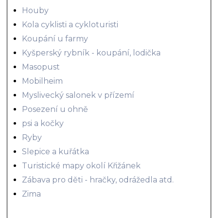
Houby
Kola cyklisti a cykloturisti
Koupání u farmy
Kyšperský rybník - koupání, lodička
Masopust
Mobilheim
Myslivecký salonek v přízemí
Posezení u ohně
psi a kočky
Ryby
Slepice a kuřátka
Turistické mapy okolí Křižánek
Zábava pro děti - hračky, odrážedla atd.
Zima