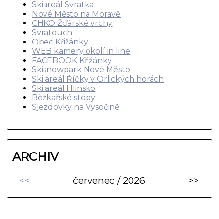
Skiareál Svratka
Nové Město na Moravě
CHKO Žďárské vrchy
Svratouch
Obec Křižánky
WEB kamery okolí in line
FACEBOOK Křižánky
Skisnowpark Nové Město
Ski areál Říčky v Orlických horách
Ski areál Hlinsko
Běžkařské stopy
Sjezdovky na Vysočině
ARCHIV
<<
červenec / 2026
>>