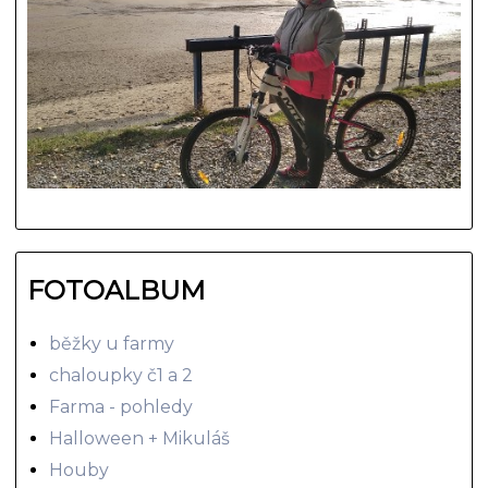
FOTOALBUM
běžky u farmy
chaloupky č1 a 2
Farma - pohledy
Halloween + Mikuláš
Houby