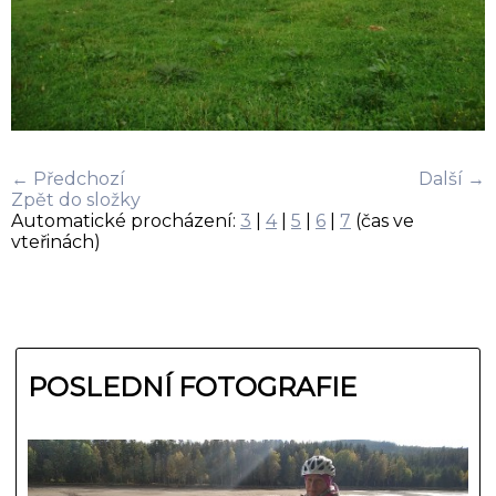
← Předchozí
Další →
Zpět do složky
Automatické procházení:
3
|
4
|
5
|
6
|
7
(čas ve
vteřinách)
POSLEDNÍ FOTOGRAFIE