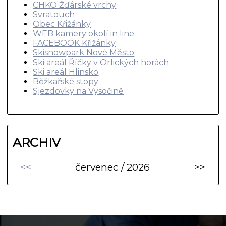
CHKO Žďárské vrchy
Svratouch
Obec Křižánky
WEB kamery okolí in line
FACEBOOK Křižánky
Skisnowpark Nové Město
Ski areál Říčky v Orlických horách
Ski areál Hlinsko
Běžkařské stopy
Sjezdovky na Vysočině
ARCHIV
<<
červenec / 2026
>>