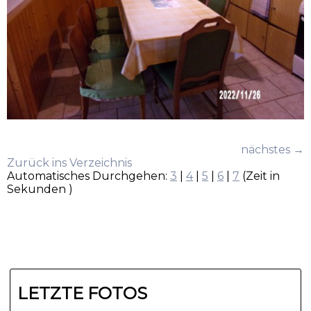
nächstes →
Zurück ins Verzeichnis
Automatisches Durchgehen:
3
|
4
|
5
|
6
|
7
(Zeit in
Sekunden )
LETZTE FOTOS