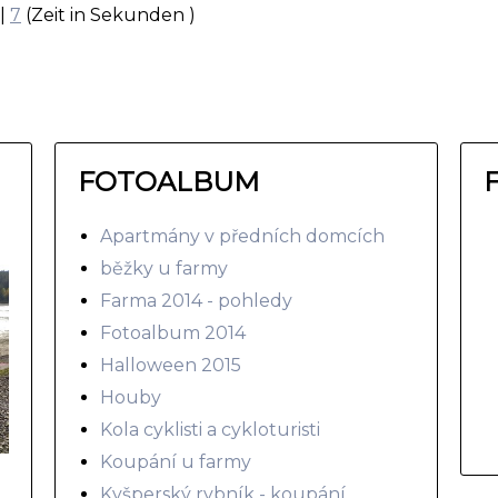
|
7
(Zeit in Sekunden )
FOTOALBUM
Apartmány v předních domcích
běžky u farmy
Farma 2014 - pohledy
Fotoalbum 2014
Halloween 2015
Houby
Kola cyklisti a cykloturisti
Koupání u farmy
Kyšperský rybník - koupání,