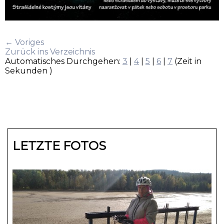
← Voriges
Zurück ins Verzeichnis
Automatisches Durchgehen:
3
|
4
|
5
|
6
|
7
(Zeit in
Sekunden )
LETZTE FOTOS