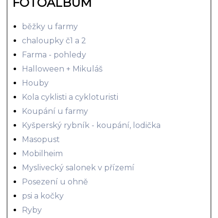
FOTOALBUM
běžky u farmy
chaloupky č1 a 2
Farma - pohledy
Halloween + Mikuláš
Houby
Kola cyklisti a cykloturisti
Koupání u farmy
Kyšperský rybník - koupání, lodička
Masopust
Mobilheim
Myslivecký salonek v přízemí
Posezení u ohně
psi a kočky
Ryby