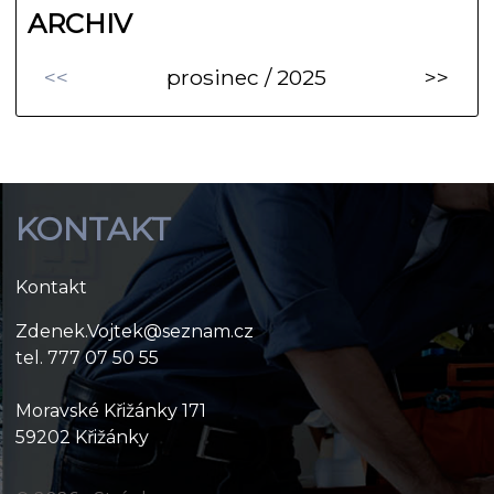
ARCHIV
<<
prosinec / 2025
>>
KONTAKT
Kontakt
Zdenek.Vojtek@seznam.cz
tel. 777 07 50 55
Moravské Křižánky 171
59202 Křižánky