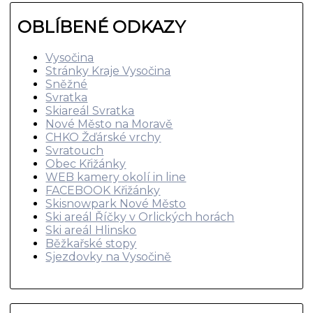
OBLÍBENÉ ODKAZY
Vysočina
Stránky Kraje Vysočina
Sněžné
Svratka
Skiareál Svratka
Nové Město na Moravě
CHKO Žďárské vrchy
Svratouch
Obec Křižánky
WEB kamery okolí in line
FACEBOOK Křižánky
Skisnowpark Nové Město
Ski areál Říčky v Orlických horách
Ski areál Hlinsko
Běžkařské stopy
Sjezdovky na Vysočině